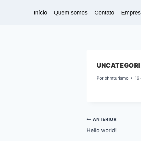
Pular
para
Início
Quem somos
Contato
Empres
o
Conteúdo
UNCATEGORI
Por
bhmturismo
16
Navegação
ANTERIOR
Hello world!
de