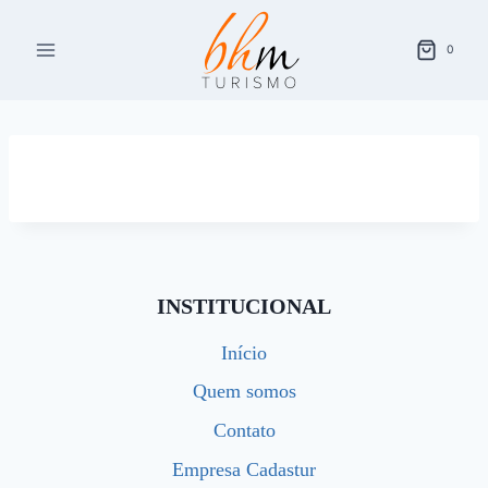
Pular
para
0
o
Conteúdo
INSTITUCIONAL
Início
Quem somos
Contato
Empresa Cadastur