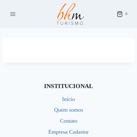
Pular
para
0
o
Conteúdo
INSTITUCIONAL
Início
Quem somos
Contato
Empresa Cadastur