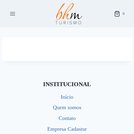
Pular
para
0
o
Conteúdo
INSTITUCIONAL
Início
Quem somos
Contato
Empresa Cadastur