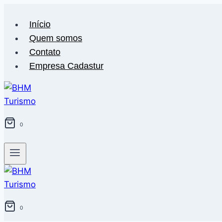
Pular
para
Início
o
Quem somos
Conteúdo
Contato
Empresa Cadastur
0
0