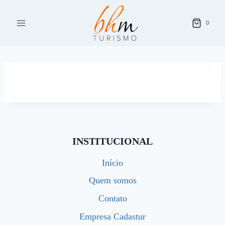
Pular
para
0
o
Conteúdo
INSTITUCIONAL
Início
Quem somos
Contato
Empresa Cadastur