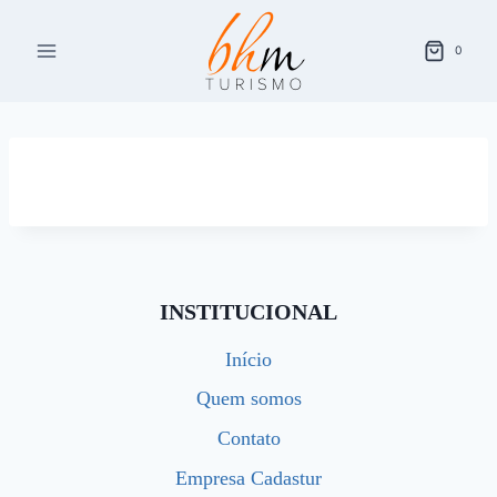
Pular
para
0
o
Conteúdo
INSTITUCIONAL
Início
Quem somos
Contato
Empresa Cadastur