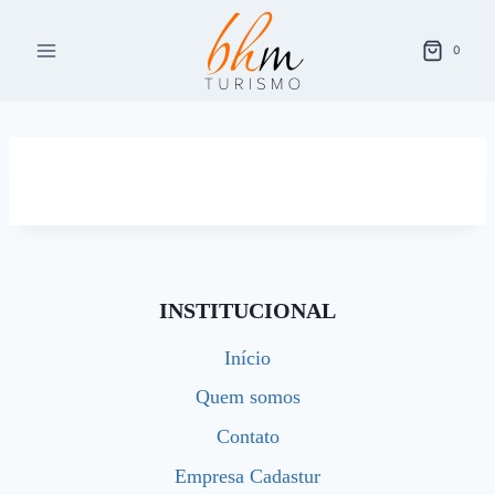
Pular
para
0
o
Conteúdo
INSTITUCIONAL
Início
Quem somos
Contato
Empresa Cadastur