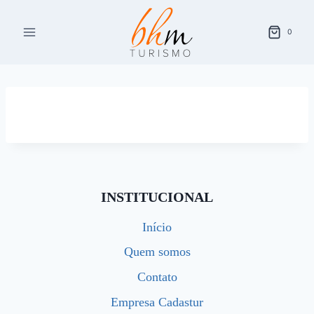
Pular
para
0
o
Conteúdo
INSTITUCIONAL
Início
Quem somos
Contato
Empresa Cadastur