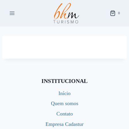
Pular
para
0
o
Conteúdo
INSTITUCIONAL
Início
Quem somos
Contato
Empresa Cadastur