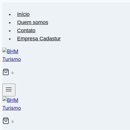
Pular
para
Início
o
Quem somos
Conteúdo
Contato
Empresa Cadastur
0
0