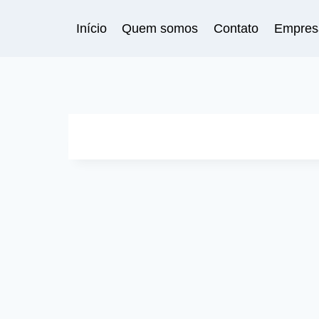
Pular
para
Início
Quem somos
Contato
Empres
o
Conteúdo