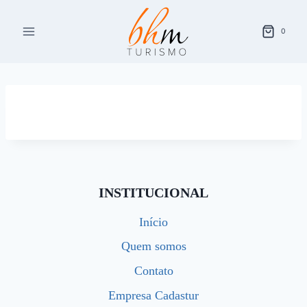
Pular
para
0
o
Conteúdo
INSTITUCIONAL
Início
Quem somos
Contato
Empresa Cadastur