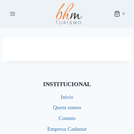
Pular
para
0
o
Conteúdo
INSTITUCIONAL
Início
Quem somos
Contato
Empresa Cadastur