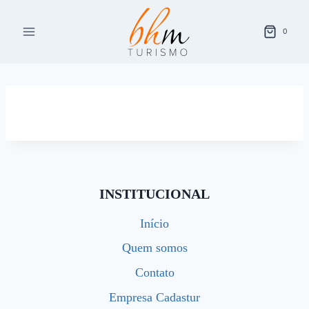
Pular
para
0
o
Conteúdo
INSTITUCIONAL
Início
Quem somos
Contato
Empresa Cadastur