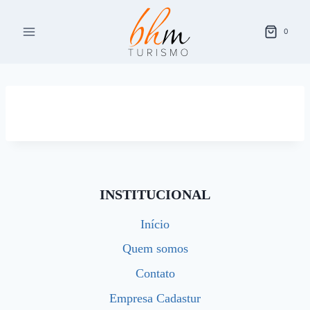
Pular
para
0
o
Conteúdo
INSTITUCIONAL
Início
Quem somos
Contato
Empresa Cadastur