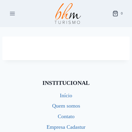
Pular
para
0
o
Conteúdo
INSTITUCIONAL
Início
Quem somos
Contato
Empresa Cadastur