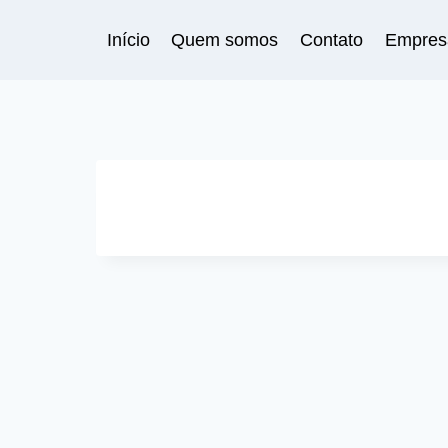
Pular
para
Início
Quem somos
Contato
Empres
o
Conteúdo