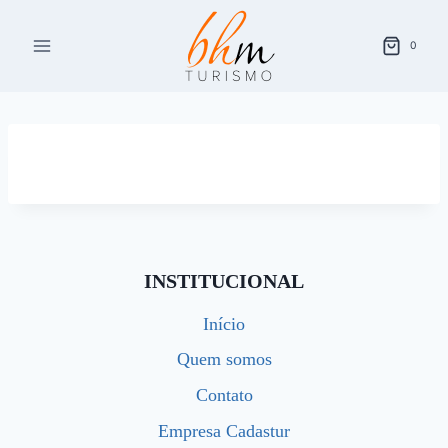
Pular
para
0
o
Conteúdo
INSTITUCIONAL
Início
Quem somos
Contato
Empresa Cadastur