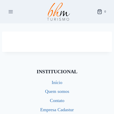
Pular
para
0
o
Conteúdo
INSTITUCIONAL
Início
Quem somos
Contato
Empresa Cadastur