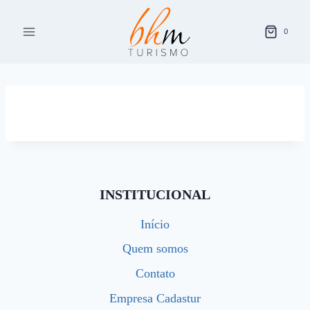
Pular
para
0
o
Conteúdo
INSTITUCIONAL
Início
Quem somos
Contato
Empresa Cadastur