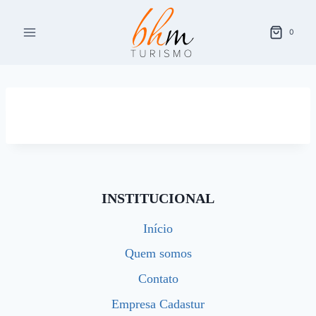
Pular
para
0
o
Conteúdo
INSTITUCIONAL
Início
Quem somos
Contato
Empresa Cadastur