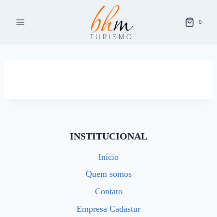
Pular
para
0
o
Conteúdo
INSTITUCIONAL
Início
Quem somos
Contato
Empresa Cadastur