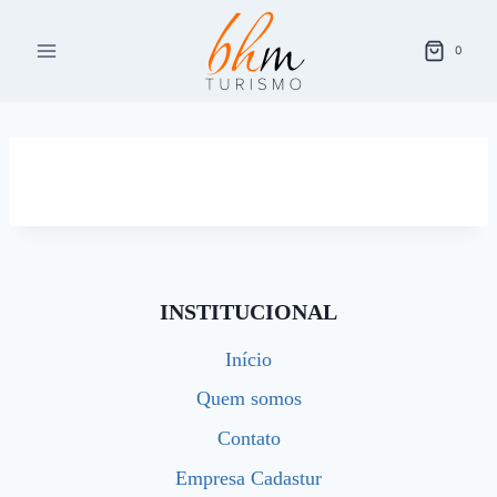
Pular
para
0
o
Conteúdo
INSTITUCIONAL
Início
Quem somos
Contato
Empresa Cadastur