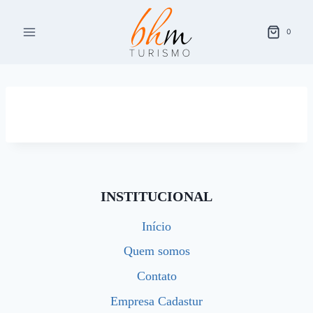
Pular
para
0
o
Conteúdo
INSTITUCIONAL
Início
Quem somos
Contato
Empresa Cadastur