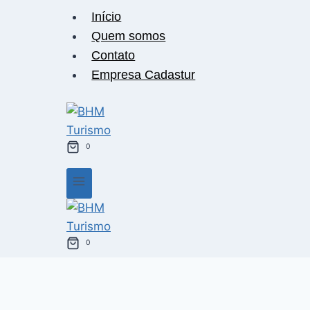
Pular
Início
para
Quem somos
o
Contato
Conteúdo
Empresa Cadastur
0
0