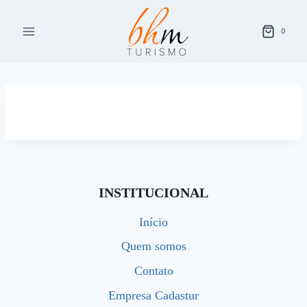
Pular
para
0
o
Conteúdo
INSTITUCIONAL
Início
Quem somos
Contato
Empresa Cadastur