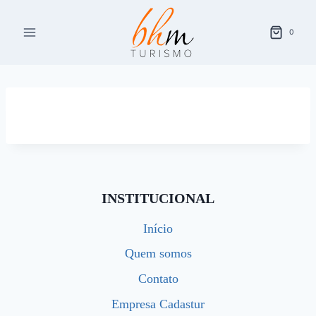
Pular
para
0
o
Conteúdo
INSTITUCIONAL
Início
Quem somos
Contato
Empresa Cadastur