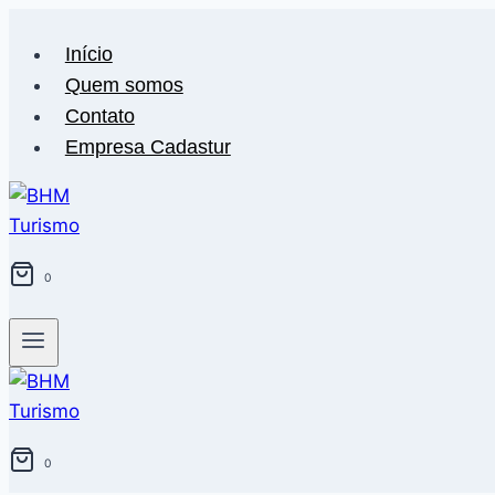
Pular
para
Início
o
Quem somos
Conteúdo
Contato
Empresa Cadastur
0
0