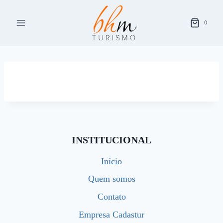
Pular
para
0
o
Conteúdo
INSTITUCIONAL
Início
Quem somos
Contato
Empresa Cadastur