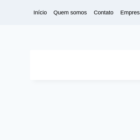
Pular
para
Início
Quem somos
Contato
Empres
o
Conteúdo