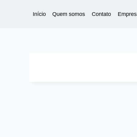
Pular
para
Início
Quem somos
Contato
Empres
o
Conteúdo