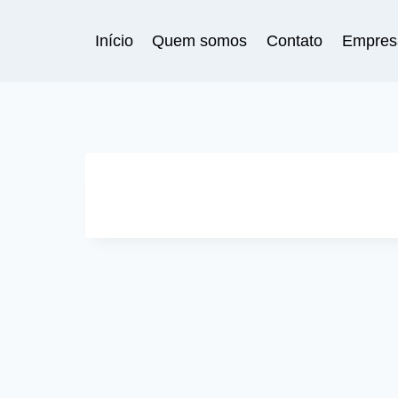
Pular
para
Início
Quem somos
Contato
Empres
o
Conteúdo