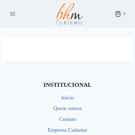
Pular
para
0
o
Conteúdo
INSTITUCIONAL
Início
Quem somos
Contato
Empresa Cadastur