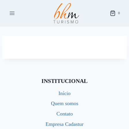
Pular
para
0
o
Conteúdo
INSTITUCIONAL
Início
Quem somos
Contato
Empresa Cadastur