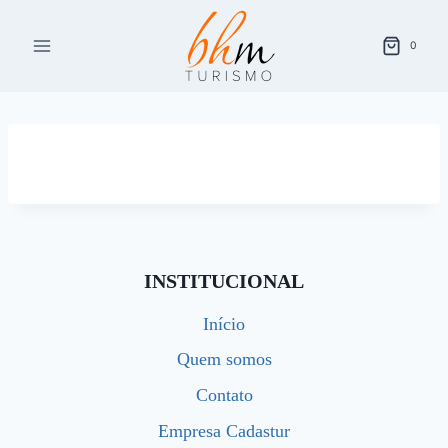
Pular
para
0
o
Conteúdo
INSTITUCIONAL
Início
Quem somos
Contato
Empresa Cadastur