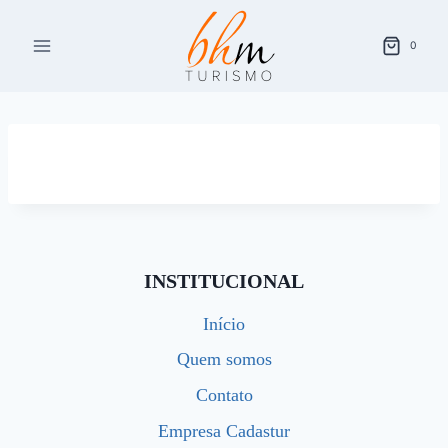
Pular
para
0
o
Conteúdo
INSTITUCIONAL
Início
Quem somos
Contato
Empresa Cadastur