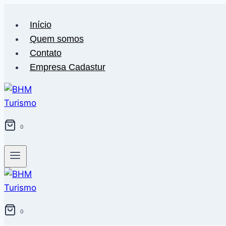
Pular
para
Início
o
Quem somos
Conteúdo
Contato
Empresa Cadastur
0
0