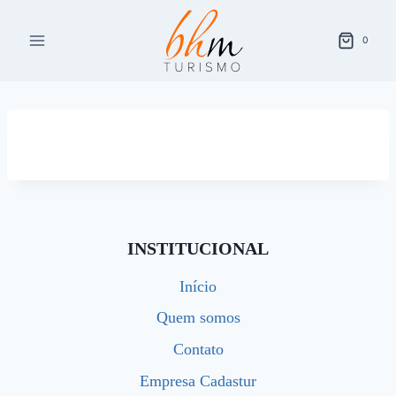
Pular
para
0
o
Conteúdo
INSTITUCIONAL
Início
Quem somos
Contato
Empresa Cadastur