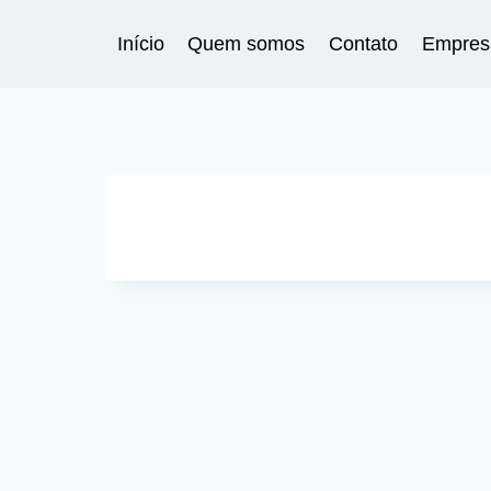
Pular
para
Início
Quem somos
Contato
Empres
o
Conteúdo