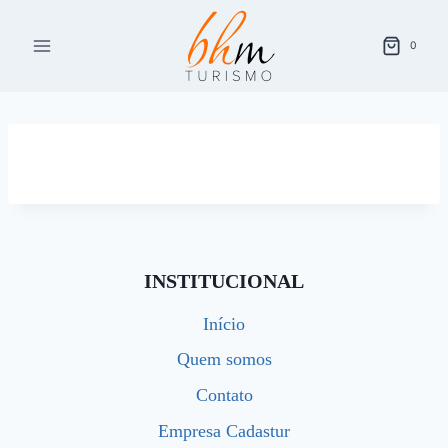
Pular
para
0
o
Conteúdo
INSTITUCIONAL
Início
Quem somos
Contato
Empresa Cadastur