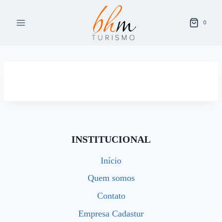
Pular
para
0
o
Conteúdo
INSTITUCIONAL
Início
Quem somos
Contato
Empresa Cadastur