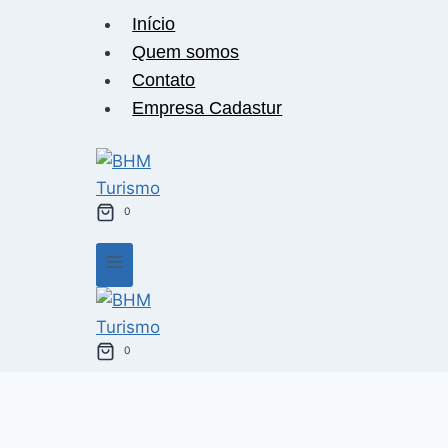
Pular
Início
para
Quem somos
o
Contato
Conteúdo
Empresa Cadastur
0
0