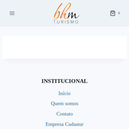
Pular
para
0
o
Conteúdo
INSTITUCIONAL
Início
Quem somos
Contato
Empresa Cadastur