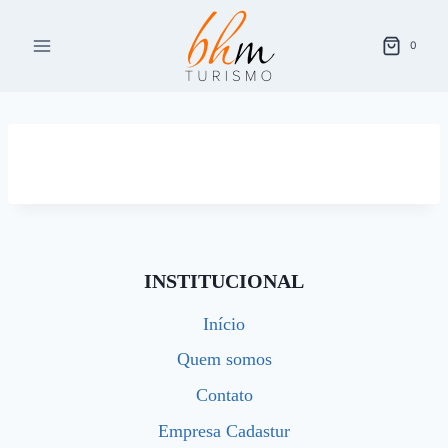
Pular
para
0
o
Conteúdo
INSTITUCIONAL
Início
Quem somos
Contato
Empresa Cadastur