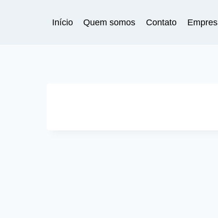
Pular
para
Início
Quem somos
Contato
Empres
o
Conteúdo