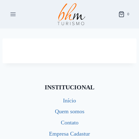
Pular
para
0
o
Conteúdo
INSTITUCIONAL
Início
Quem somos
Contato
Empresa Cadastur