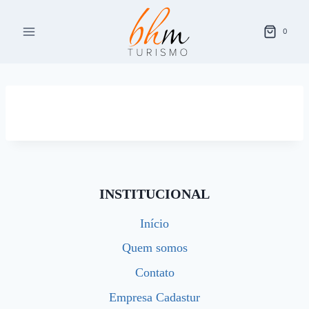
Pular
para
0
o
Conteúdo
INSTITUCIONAL
Início
Quem somos
Contato
Empresa Cadastur