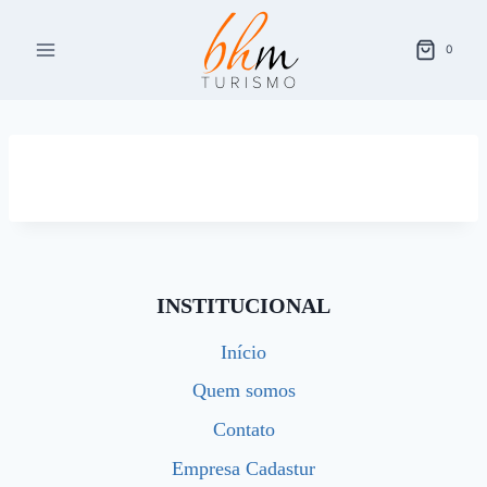
Pular
para
0
o
Conteúdo
INSTITUCIONAL
Início
Quem somos
Contato
Empresa Cadastur