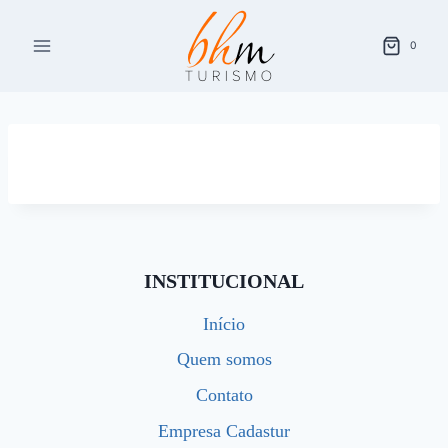
Pular
para
0
o
Conteúdo
INSTITUCIONAL
Início
Quem somos
Contato
Empresa Cadastur